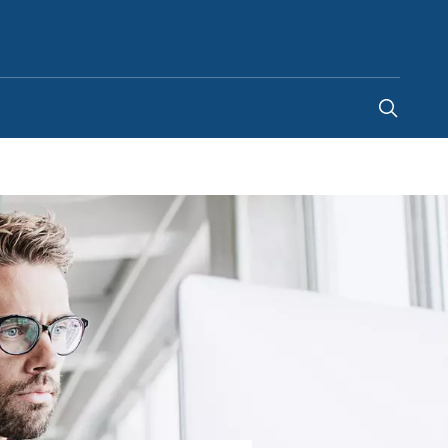
China
-
ZH