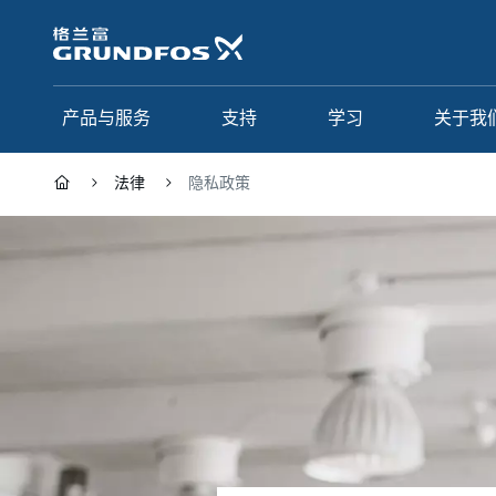
跳
转
到
主
要
产品与服务
支持
学习
关于我
内
容
法律
隐私政策