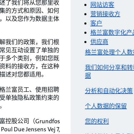
述了我们将从您那里收
网站访客
集的方式和原因、如何
营销接收方
，以及您作为数据主体
客户
格兰富数字化产
供应商
解我们的政策，我们根
常见互动设置了单独的
格兰富处理个人数
于多个类别，例如您既
资料的接收方，在这种
我们如何分享和转
描述对您都适用。
据
格兰富员工、使用招聘
分析和自动化决策
受单独隐私政策约束的
。
个人数据的保留
控股公司（Grundfos
您的权利
l Due Jensens Vej 7,