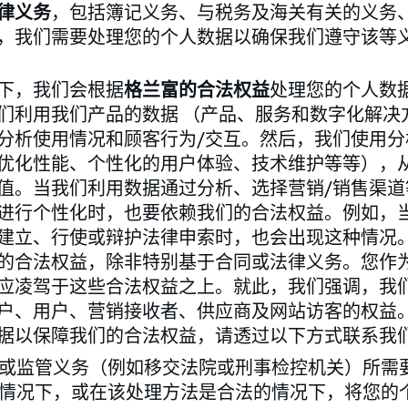
律义务
，包括簿记义务、与税务及海关有关的义务
我们需要处理您的个人数据以确保我们遵守该等义务（GD
下，我们会根据
格兰富的合法权益
处理您的个人数据（G
们利用我们产品的数据 （产品、服务和数字化解决
分析使用情况和顾客行为/交互。然后，我们使用分
优化性能、个性化的用户体验、技术维护等等），从
值。当我们利用数据通过分析、选择营销/销售渠道
进行个性化时，也要依赖我们的合法权益。例如，
建立、行使或辩护法律申索时，也会出现这种情况
的合法权益，除非特别基于合同或法律义务。您作
应凌驾于这些合法权益之上。就此，我们强调，我
户、用户、营销接收者、供应商及网站访客的权益
据以保障我们的合法权益，请透过以下方式联系我
或监管义务（例如移交法院或刑事检控机关）所需
情况下，或在该处理方法是合法的情况下，将您的