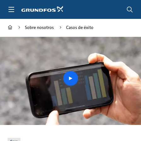
Saltar
al
contenido
principal
Sobre nosotros
Casos de éxito
play
button