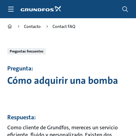
Saltar
al
contenido
principal
Contacto
Contact FAQ
Preguntas frecuentes
Pregunta:
Cómo adquirir una bomba
Respuesta:
Como cliente de Grundfos, mereces un servicio
eficiente, fluido y personalizado. Existen dos