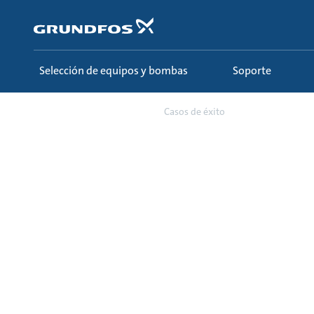
Saltar
al
contenido
principal
Selección de equipos y bombas
Soporte
Sobre nosotros
Casos de éxito