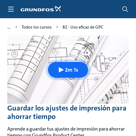
Saltar
al
contenido
principal
Todos los cursos
82 - Uso eficaz de GPC
2m 1s
Guardar los ajustes de impresión para
ahorrar tiempo
Aprende a guardar tus ajustes de impresión para ahorrar
tiempo con Grundfos Product Center.