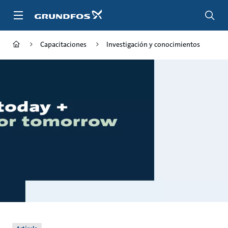
Saltar
al
contenido
principal
Capacitaciones
Investigación y conocimientos