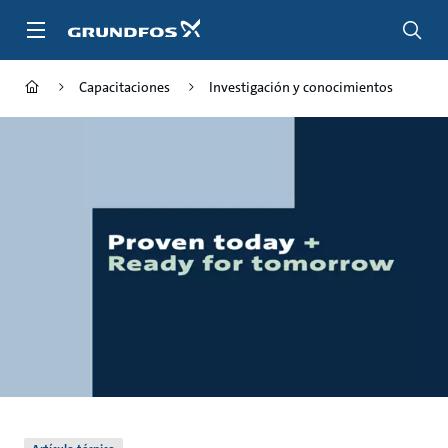
Saltar
al
contenido
principal
Capacitaciones
Investigación y conocimientos