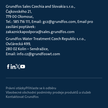
Grundfos Sales Czechia and Slovakia s.r.o.
Čajkovského 21
779 00 Olomouc
Tel.: 585 716 111, Email: gcz@grundfos.com, Email pro
zasílání poptávek:
zakaznickapodpora@sales.grundfos.com
Grundfos Water Treatment Czech Republic s.r.o.
Ovčárecká 499
280 02 Kolin – Sendražice
Email: info.cz@grundfoswt.com
Právní otázky
Přihlaste se k odběru
Všeobecné obchodní podmínky prodeje produktů a služeb
Kontaktovat Grundfos