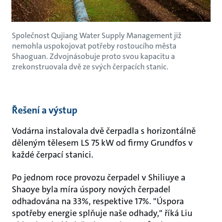
Společnost Qujiang Water Supply Management již
nemohla uspokojovat potřeby rostoucího města
Shaoguan. Zdvojnásobuje proto svou kapacitu a
zrekonstruovala dvě ze svých čerpacích stanic.
Řešení a výstup
Vodárna instalovala dvě čerpadla s horizontálně
děleným tělesem LS 75 kW od firmy Grundfos v
každé čerpací stanici.
Po jednom roce provozu čerpadel v Shiliuye a
Shaoye byla míra úspory nových čerpadel
odhadována na 33%, respektive 17%. "Úspora
spotřeby energie splňuje naše odhady," říká Liu