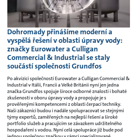
Dohromady přinášíme moderní a
vyspělá řešení v oblasti úpravy vody:
značky Eurowater a Culligan
Commercial & Industrial se staly
součástí společnosti Grundfos
Po akvizici společností Eurowater a Culligan Commercial &
Industrial v Itálii, Francii a Velké Británii nyní jen jedna
značka Grundfos spojuje široce odborné znalosti i bohaté
zkušenosti v oboru úpravy vody a propojuje je s
prověřenými kompetencemi z oblasti čerpací techniky.
Naši zákazníci budou i nadále spolupracovat se stejnými
týmy expertů, zaměřených na nejlepší řešení a široké
portfolio služeb a pracujícím se závazkem udržitelného
hospodaření s vodou. Nyní celá spolupráce již bude pod
jednou společnou značkou v rámci specializované