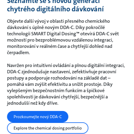
Seznamte se s novou generací
chytrého digitálního dávkování
Objevte další vývoj v oblasti přesného chemického
dávkování s úplně novým DDA-C. Díky pokročilé
technologii SMART Digital Dosing™ otevírá DDA-C svět
možností pro bezproblémovou vzdálenou integraci,
monitorování v reálném čase a chytřejší dohled nad
čerpadlem.
Navržen pro intuitivní ovládání a plnou digitální integraci,
DDA-C zjednodušuje nastavení, zefektivňuje pracovní
postupy a podporuje rozhodování na základě dat –
pomáhá vám zvýšit efektivitu a snížit prostoje. Díky
vylepšeným bezpečnostním funkcím a špičkové
spolehlivosti je dávkování chytřejší, bezpečnější a
jednodušší než kdy dříve.
Prozkoumejte nový DDA-C
Explore the chemical dosing portfolio