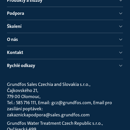
Produkty a služby
Podpora
Školení
O nás
Kontakt
Rychlé odkazy
Grundfos Sales Czechia and Slovakia s.r.o.
Čajkovského 21
779 00 Olomouc
Tel.: 585 716 111, Email: gcz@grundfos.com, Email pro
zasílání poptávek:
zakaznickapodpora@sales.grundfos.com
Grundfos Water Treatment Czech Republic s.r.o.
Ovčárecká 499