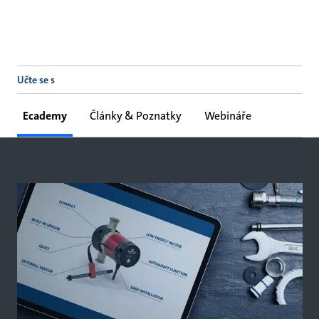
Učte se s
Ecademy
Články & Poznatky
Webináře