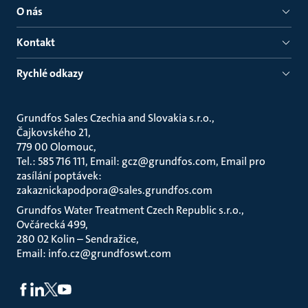
O nás
Kontakt
Rychlé odkazy
Grundfos Sales Czechia and Slovakia s.r.o.
Čajkovského 21
779 00 Olomouc
Tel.: 585 716 111, Email: gcz@grundfos.com, Email pro
zasílání poptávek:
zakaznickapodpora@sales.grundfos.com
Grundfos Water Treatment Czech Republic s.r.o.
Ovčárecká 499
280 02 Kolin – Sendražice
Email: info.cz@grundfoswt.com