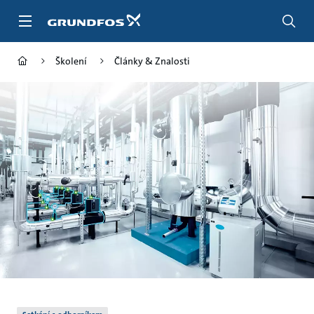
Přejít
na
obsah
Školení
Články & Znalosti