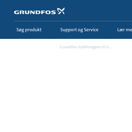
Gå
til
hovedindhold
Søg produkt
Support og Service
Lær m
Campaign
Grundfos-trykforøgere til h...