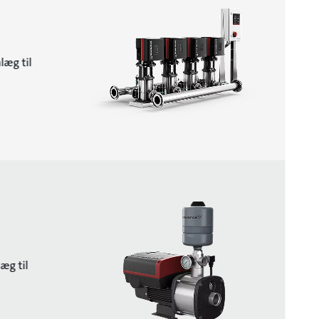
E
læg til
æg til