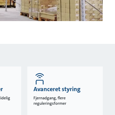
er
Avanceret styring
idelig
Fjernadgang, flere
reguleringsformer