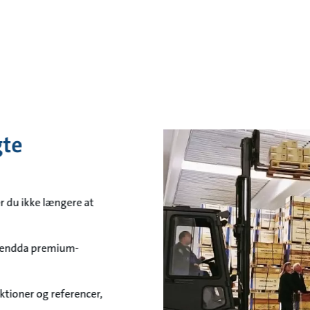
gte
 du ikke længere at
vi endda premium-
tioner og referencer,