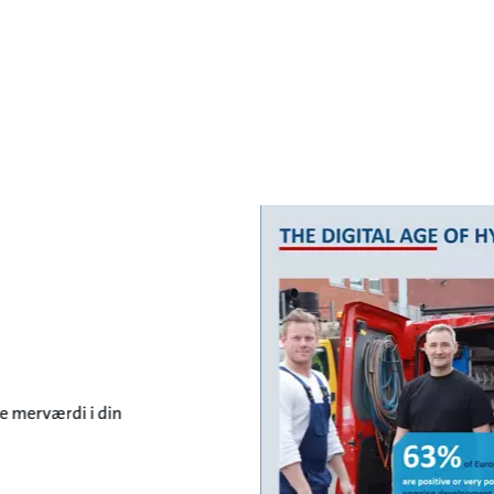
:
e merværdi i din