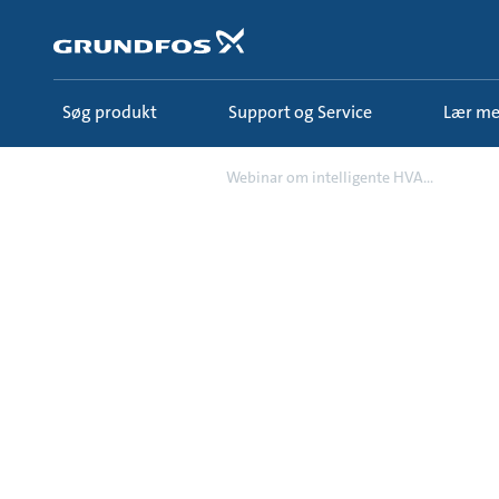
Gå
til
hovedindhold
Søg produkt
Support og Service
Lær m
Campaign
Webinar om intelligente HVA...