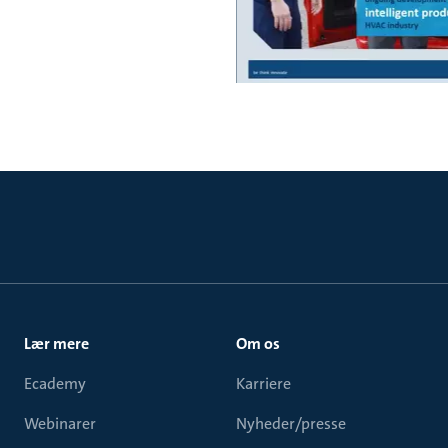
Lær mere
Om os
Ecademy
Karriere
Webinarer
Nyheder/presse