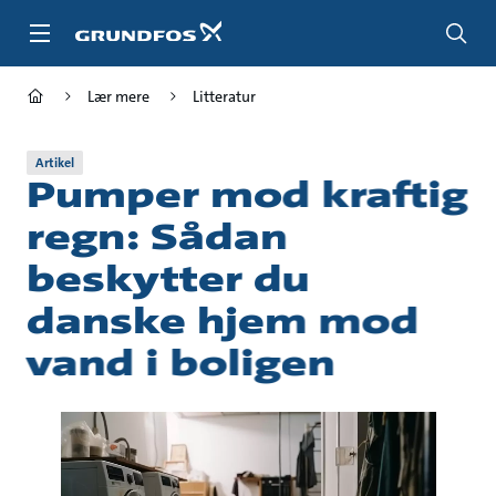
Gå
til
hovedindhold
Lær mere
Litteratur
Artikel
Pumper mod kraftig
regn: Sådan
beskytter du
danske hjem mod
vand i boligen