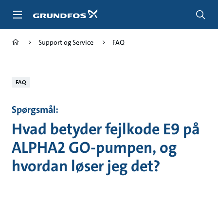
Gå
til
hovedindhold
Support og Service
FAQ
FAQ
Spørgsmål:
Hvad betyder fejlkode E9 på
ALPHA2 GO-pumpen, og
hvordan løser jeg det?