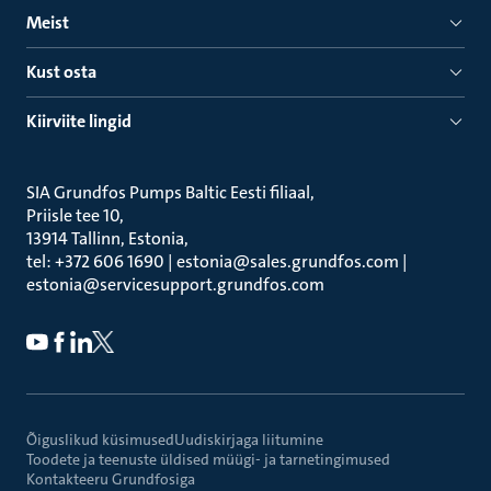
Meist
Kust osta
Kiirviite lingid
SIA Grundfos Pumps Baltic Eesti filiaal
Priisle tee 10
13914 Tallinn, Estonia
tel: +372 606 1690 | estonia@sales.grundfos.com |
estonia@servicesupport.grundfos.com
Õiguslikud küsimused
Uudiskirjaga liitumine
Toodete ja teenuste üldised müügi- ja tarnetingimused
Kontakteeru Grundfosiga