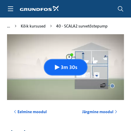
Liigu
edasi
põhisisu
juurde
Kõik kursused
40 - SCALA2 survetõstepump
3m 30s
Eelmine moodul
Järgmine moodul