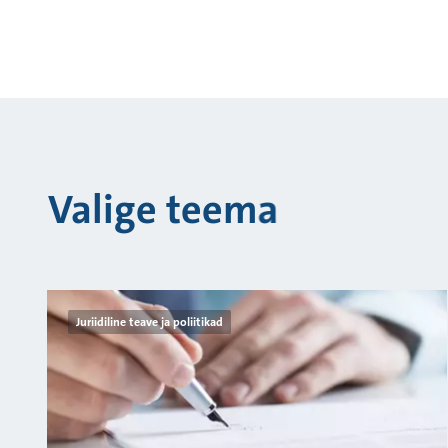
Valige teema
Juriidiline teave ja poliitikad