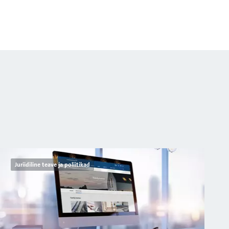
Juriidiline teave ja poliitikad