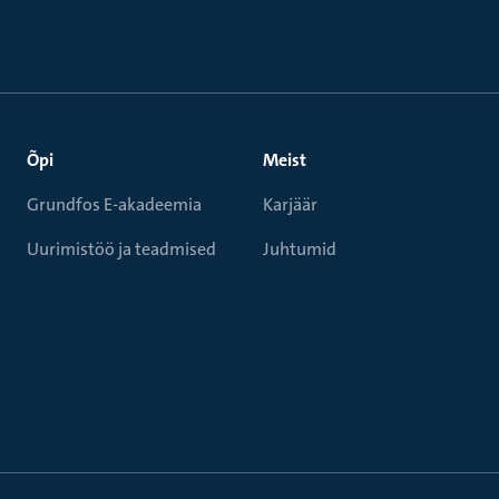
Õpi
Meist
Grundfos E-akadeemia
Karjäär
Uurimistöö ja teadmised
Juhtumid