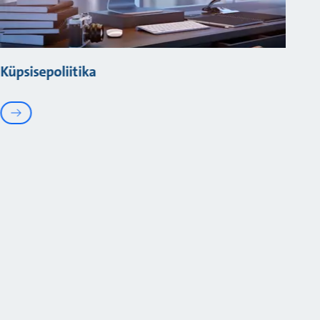
Küpsisepoliitika