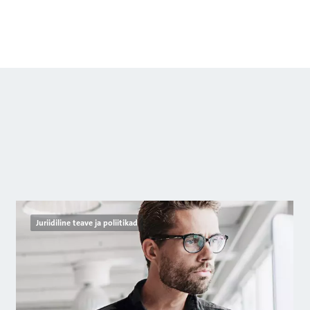
Juriidiline teave ja poliitikad