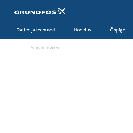
Liigu
edasi
põhisisu
juurde
Tooted ja teenused
Hooldus
Õppige
Juriidiline teave