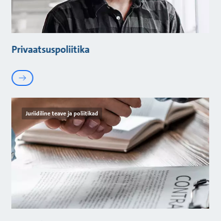
Privaatsuspoliitika
Juriidiline teave ja poliitikad