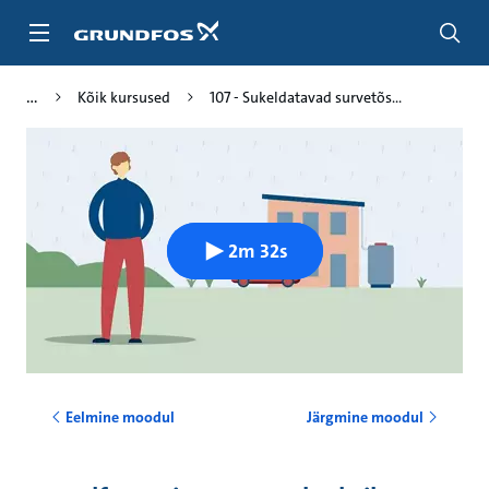
Liigu
edasi
põhisisu
juurde
Kõik kursused
107 - Sukeldatavad survetõs...
2m 32s
Eelmine moodul
Järgmine moodul