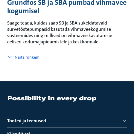
Grundfos SB ja SBA pumbad vihmavee
kogumisel
Saage teada, kuidas saab SB ja SBA sukeldatavaid
survetõstepumpasid kasutada vihmaveekogumise
süsteemides ning millised on vihmavee kasutamsie
eelised kodumajapidamistele ja keskkonnale.
Näita rohkem
Tooted ja teenused