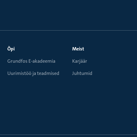
Õpi
Meist
Grundfos E-akadeemia
Karjäär
Uurimistöö ja teadmised
Juhtumid