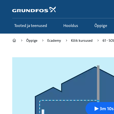
Liigu
edasi
põhisisu
juurde
Tooted ja teenused
Hooldus
Õppige
Õppige
Ecademy
Kõik kursused
61 - SO
3m 10s