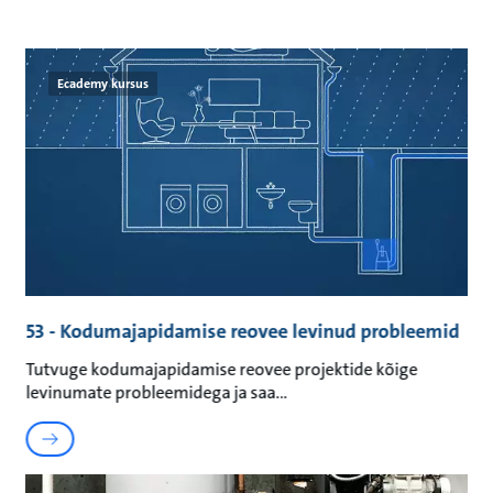
Ecademy kursus
53 - Kodumajapidamise reovee levinud probleemid
Tutvuge kodumajapidamise reovee projektide kõige
levinumate probleemidega ja saa