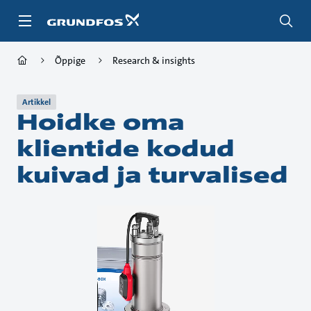
Liigu
edasi
põhisisu
juurde
Õppige
Research & insights
Artikkel
Hoidke oma
klientide kodud
kuivad ja turvalised