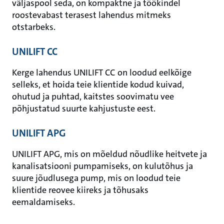
väljaspool seda, on kompaktne ja töökindel
roostevabast terasest lahendus mitmeks
otstarbeks.
UNILIFT CC
Kerge lahendus UNILIFT CC on loodud eelkõige
selleks, et hoida teie klientide kodud kuivad,
ohutud ja puhtad, kaitstes soovimatu vee
põhjustatud suurte kahjustuste eest.
UNILIFT APG
UNILIFT APG, mis on mõeldud nõudlike heitvete ja
kanalisatsiooni pumpamiseks, on kulutõhus ja
suure jõudlusega pump, mis on loodud teie
klientide reovee kiireks ja tõhusaks
eemaldamiseks.