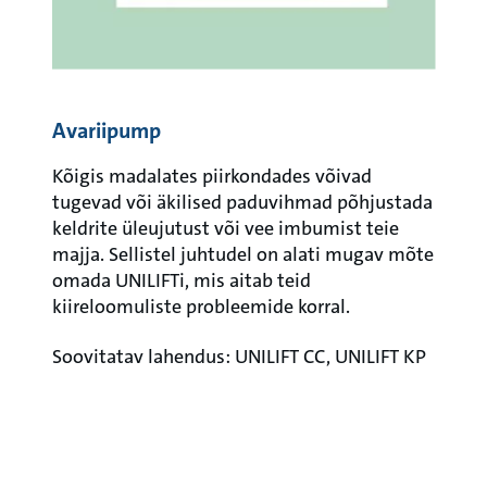
Avariipump
Kõigis madalates piirkondades võivad
tugevad või äkilised paduvihmad põhjustada
keldrite üleujutust või vee imbumist teie
majja. Sellistel juhtudel on alati mugav mõte
omada UNILIFTi, mis aitab teid
kiireloomuliste probleemide korral.
Soovitatav lahendus: UNILIFT CC, UNILIFT KP