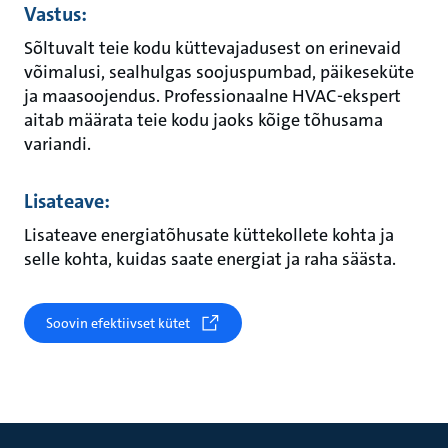
Vastus:
Sõltuvalt teie kodu küttevajadusest on erinevaid
võimalusi, sealhulgas soojuspumbad, päikeseküte
ja maasoojendus. Professionaalne HVAC-ekspert
aitab määrata teie kodu jaoks kõige tõhusama
variandi.
Lisateave:
Lisateave energiatõhusate küttekollete kohta ja
selle kohta, kuidas saate energiat ja raha säästa.
Soovin efektiivset kütet