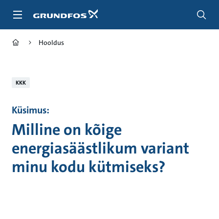
Liigu
edasi
põhisisu
juurde
Hooldus
KKK
Küsimus:
Milline on kõige
energiasäästlikum variant
minu kodu kütmiseks?