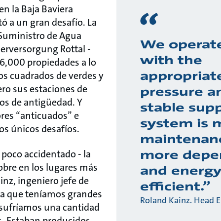
 en la Baja Baviera
ó a un gran desafío. La
 Suministro de Agua
We operate
rversorgung Rottal -
with the
6,000 propiedades a lo
appropriat
ros cuadrados de verdes y
ero sus estaciones de
pressure a
os de antigüedad. Y
stable supp
res “anticuados” e
system is 
los únicos desafíos.
maintenanc
more depe
n poco accidentado - la
obre en los lugares más
and energy
inz, ingeniero jefe de
efficient.”
ra que teníamos grandes
Roland Kainz. Head 
 sufríamos una cantidad
os. Estaban producidos