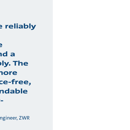
 reliably
e
nd a
ly. The
more
e-free,
ndable
-
Engineer, ZWR