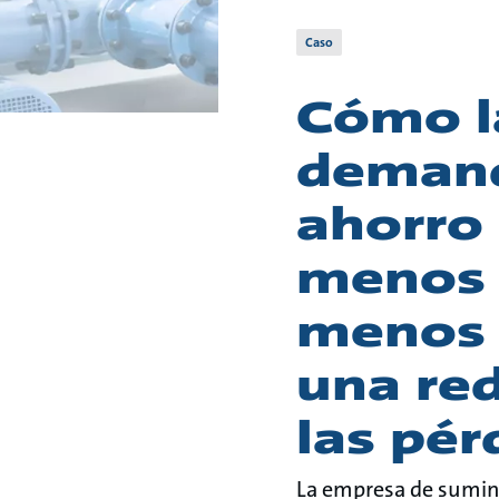
Caso
Cómo la
demand
ahorro
menos r
menos f
una red
las pér
La empresa de sumini