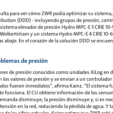
lta para ver cómo ZWR podía optimizar su sistema,
bution (DDD) - incluyendo grupos de presión, contr
sistema elevador de presión Hydro MPC-E 5 CRIE 10-
e Wolkertsham y un sistema Hydro MPC-E 4 CRIE 10-6 
abajo. En el corazón de la solución DDD se encuen
oblemas de presión
ores de presión conocidos como unidades XiLog en do
en los valores de presión y se envían a un controlador
dos fueron inmediatos”, afirma Kainz. “El sistema f
e funciona. El CU obtiene información de los sensore
demanda disminuye, la presión disminuye y, si es ne
tensión en la red, reduciendo la pérdida de agua. Y 
ase de las cifras actuales, Kainz estima que ZWR está