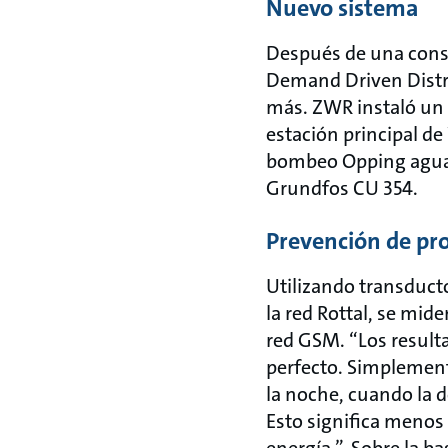
Nuevo sistema
Después de una consu
Demand Driven Distri
más. ZWR instaló un 
estación principal d
bombeo Opping aguas 
Grundfos CU 354.
Prevención de pr
Utilizando transduct
la red Rottal, se mid
red GSM. “Los resulta
perfecto. Simplement
la noche, cuando la 
Esto significa menos 
energía ”. Sobre la b