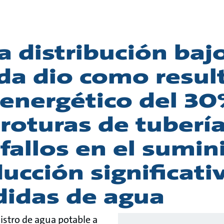
 distribución baj
a dio como resul
 energético del 30
oturas de tubería
allos en el sumini
ucción significati
didas de agua
stro de agua potable a