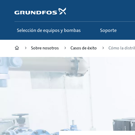
Saltar
al
contenido
principal
Selección de equipos y bombas
Soporte
Sobre nosotros
Casos de éxito
Cómo la distri