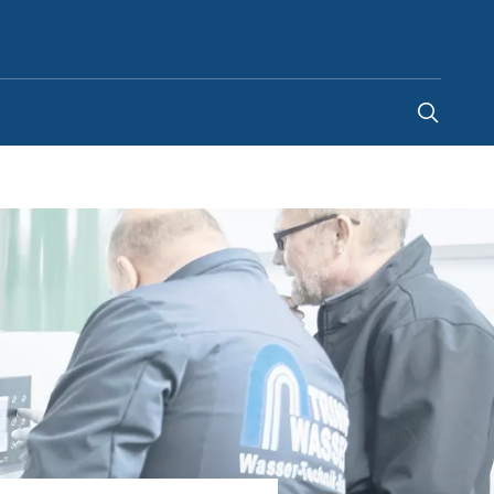
Spain
-
ES