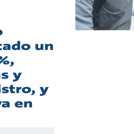
o
tado un
%,
s y
stro, y
va en