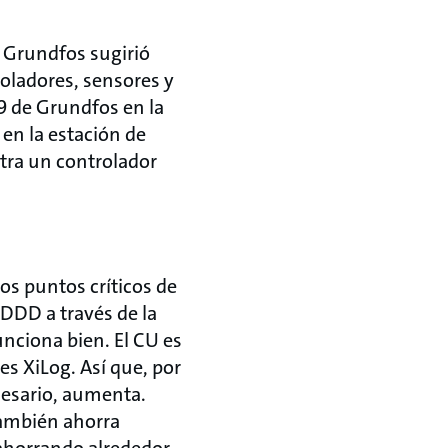
 Grundfos sugirió
oladores, sensores y
9 de Grundfos en la
en la estación de
tra un controlador
s puntos críticos de
 DDD a través de la
unciona bien. El CU es
s XiLog. Así que, por
cesario, aumenta.
también ahorra
 ahorrando alrededor