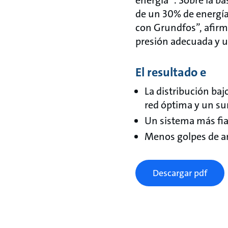
de un 30% de energí
con Grundfos”, afirm
presión adecuada y u
El resultado
e
La distribución baj
red óptima y un su
Un sistema más fia
Menos golpes de ar
Descargar pdf