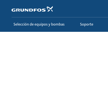
Saltar
al
contenido
principal
Selección de equipos y bombas
Soporte
Sobre nosotros
Quiénes somos
Liderazgo, est