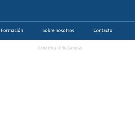
Formación
Sobre nosotros
Contacto
ructura y pro...
Conozca a Ulrik Gernow