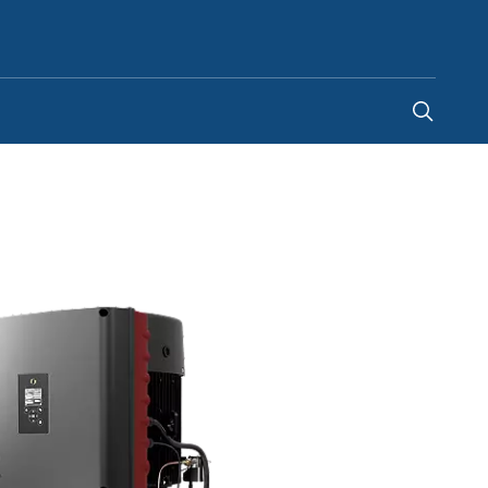
Spain
-
ES