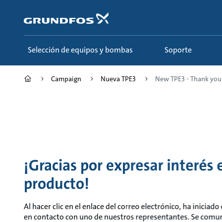
Saltar
al
contenido
principal
Selección de equipos y bombas
Soporte
Campaign
Nueva TPE3
New TPE3 - Thank you
¡Gracias por expresar interés
producto!
Al hacer clic en el enlace del correo electrónico, ha iniciad
en contacto con uno de nuestros representantes. Se comu