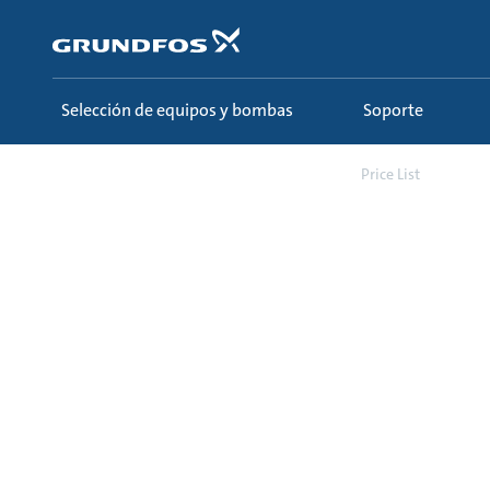
Saltar
al
contenido
principal
Selección de equipos y bombas
Soporte
Contacto
Dónde comprar
Price List