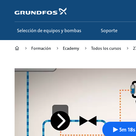
Saltar
al
contenido
principal
Selección de equipos y bombas
Soporte
Formación
Ecademy
Todos los cursos
2
5m 18s