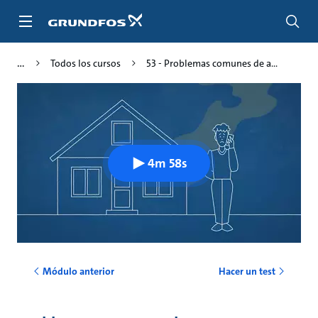
Saltar
al
contenido
principal
Todos los cursos
53 - Problemas comunes de a...
4m 58s
Módulo anterior
Hacer un test