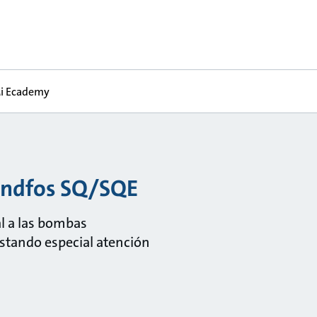
i Ecademy
undfos SQ/SQE
l a las bombas
stando especial atención