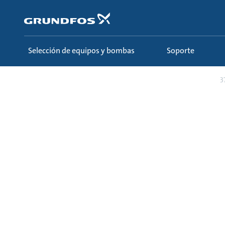
Saltar
al
contenido
principal
Selección de equipos y bombas
Soporte
Formación
Ecademy
Todos los cursos
3