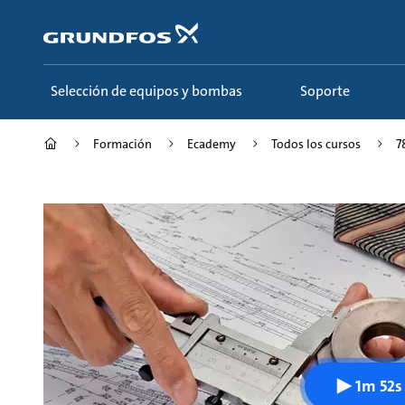
Saltar
al
contenido
principal
Selección de equipos y bombas
Soporte
Formación
Ecademy
Todos los cursos
7
1m 52s