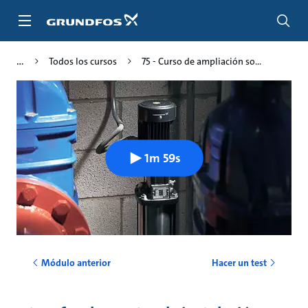
Saltar
al
contenido
principal
Todos los cursos
75 - Curso de ampliación so...
1m 59s
Módulo anterior
Hacer un test