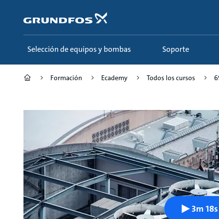
Saltar
al
contenido
principal
Selección de equipos y bombas
Soporte
Formación
Ecademy
Todos los cursos
6
3m 18s