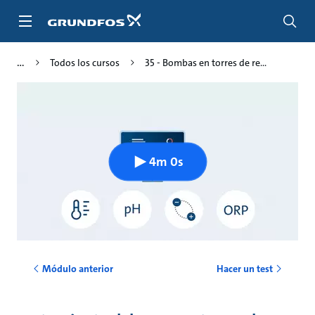
Saltar
al
contenido
principal
Todos los cursos
35 - Bombas en torres de re...
4m 0s
Módulo anterior
Hacer un test