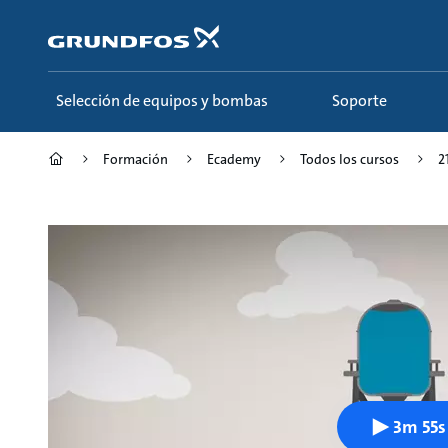
Saltar
al
contenido
principal
Selección de equipos y bombas
Soporte
Formación
Ecademy
Todos los cursos
2
3m 55s