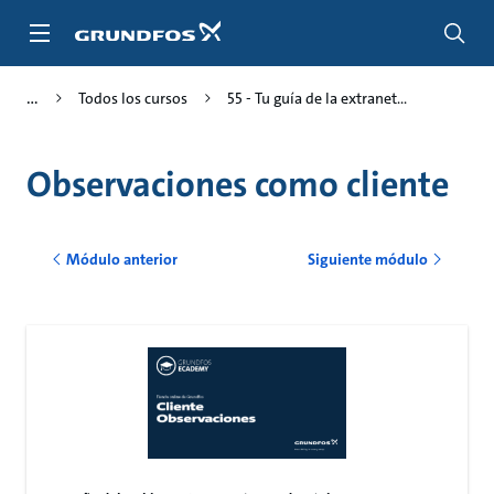
Saltar
al
contenido
principal
Todos los cursos
55 - Tu guía de la extranet...
Observaciones como cliente
Módulo anterior
Siguiente módulo