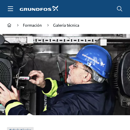
Saltar
al
contenido
principal
Formación
Galería técnica