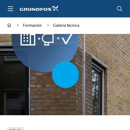
Saltar
al
contenido
principal
Formación
Galería técnica