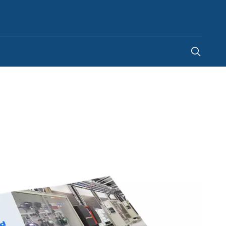
Spain
-
ES