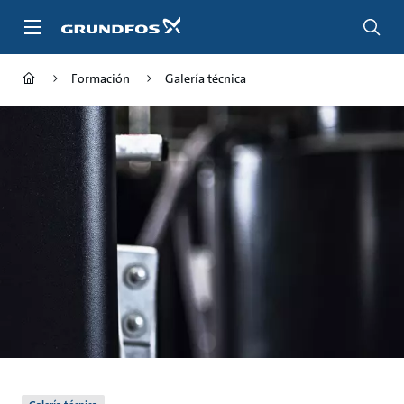
Saltar
al
contenido
principal
Formación
Galería técnica