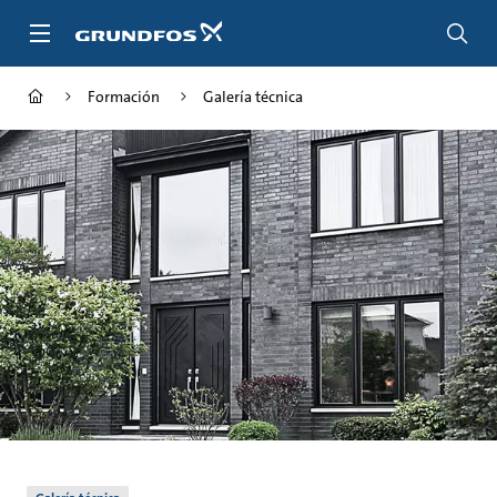
Saltar
al
contenido
principal
Formación
Galería técnica