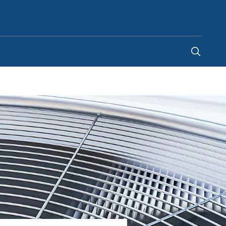
Spain
-
ES