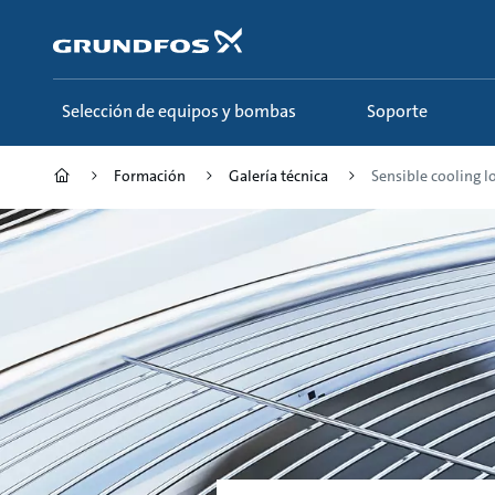
Saltar
al
contenido
principal
Selección de equipos y bombas
Soporte
Formación
Galería técnica
Sensible cooling l