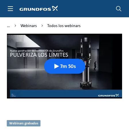
Saltar
al
contenido
principal
Webinars
Todos los webinars
7m 50s
Webinars grabados