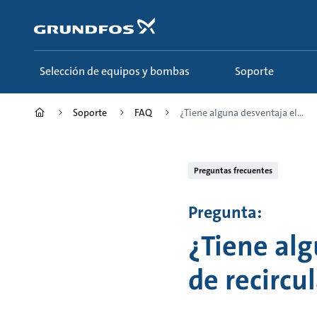
Saltar
al
contenido
principal
Selección de equipos y bombas
Soporte
Soporte
FAQ
¿Tiene alguna desventaja el...
Preguntas frecuentes
Pregunta:
¿Tiene alg
de recircu