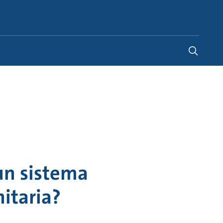
Spain
-
ES
un sistema
nitaria?