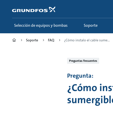
Saltar
al
contenido
principal
Selección de equipos y bombas
Soporte
Soporte
FAQ
¿Cómo instalo el cable sume...
Preguntas frecuentes
Pregunta:
¿Cómo inst
sumergibl