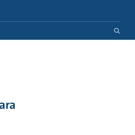
Spain
-
ES
ara