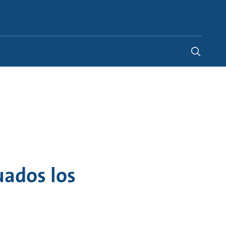
Spain
-
ES
uados los