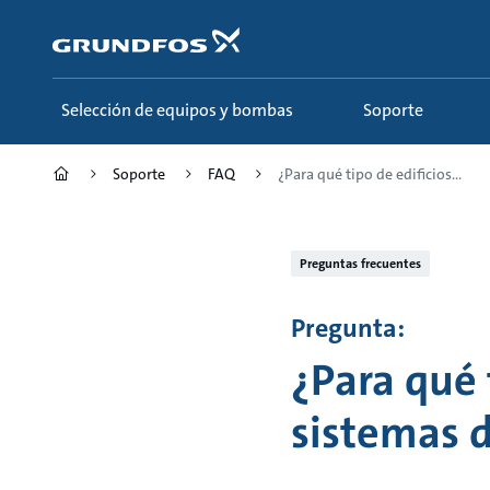
Saltar
al
contenido
principal
Selección de equipos y bombas
Soporte
Soporte
FAQ
¿Para qué tipo de edificios...
Preguntas frecuentes
Pregunta:
¿Para qué 
sistemas 