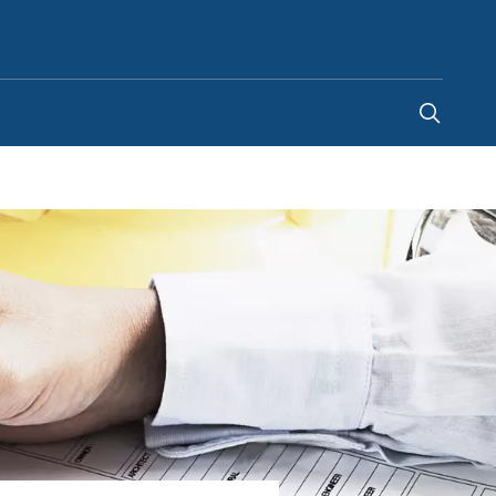
Spain
-
ES