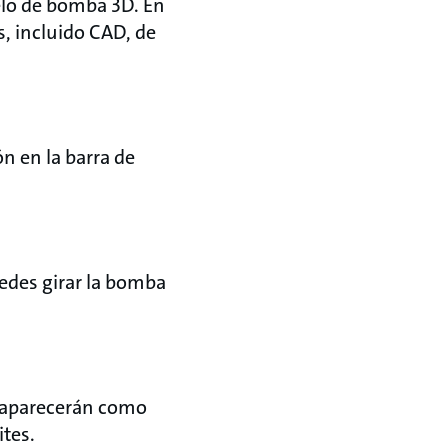
delo de bomba 3D. En
, incluido CAD, de
n en la barra de
uedes girar la bomba
y aparecerán como
tes.