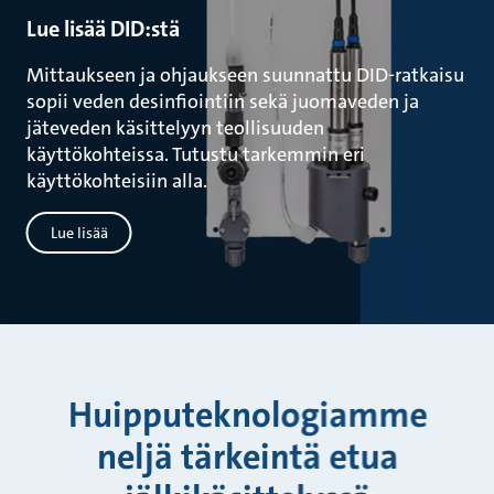
Lue lisää DID:stä
Mittaukseen ja ohjaukseen suunnattu DID-ratkaisu
sopii veden desinfiointiin sekä juomaveden ja
jäteveden käsittelyyn teollisuuden
käyttökohteissa. Tutustu tarkemmin eri
käyttökohteisiin alla.
Lue lisää
Huipputeknologiamme
neljä tärkeintä etua