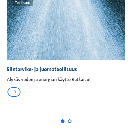
Teollisuus
Elintarvike‑ ja juomateollisuus
T
j
Älykäs veden ja energian käyttö Ratkaisut
Gr
ta