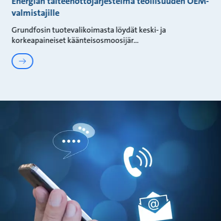
Energian talteenottojärjestelmä teollisuuden OEM-
valmistajille
Grundfosin tuotevalikoimasta löydät keski‑ ja
korkeapaineiset käänteisosmoosijär