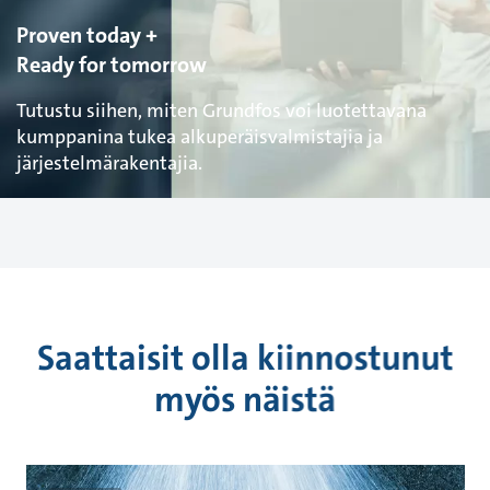
Proven today +
Ready for tomorrow
Tutustu siihen, miten Grundfos voi luotettavana
kumppanina tukea alkuperäisvalmistajia ja
järjestelmärakentajia.
Saattaisit olla kiinnostunut
myös näistä