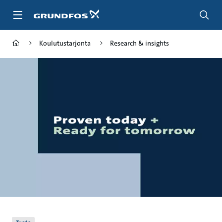
Siirry
pääsisältöön
Koulutustarjonta
Research & insights