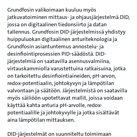
Grundfosin valikoimaan kuuluu myös
jatkuvatoiminen mittaus‑ ja ohjausjärjestelmä DID,
jossa on digitaalinen tiedonsiirto ja datan
tallennus. Grundfosin DID-järjestelmissä yhdistyy
huippuluokan digitaalinen anturiteknologia ja
Grundfosin asiantuntemus annostelu‑ ja
desinfiointiprosessien PID-säädöstä. DID-
järjestelmiä on saatavilla asennusvalmiina,
virtauskammiolla varustettuina ratkaisuina, jotka
on tarkoitettu desinfiointiaineiden, pH-arvon,
redox-potentiaalin, johtokyvyn ja lämpötilan
valvontaan ja säätöön. Järjestelmistä on saatavilla
myös säiliöön upotettavat mallit, joissa voidaan
käyttää kahta anturia pH-arvolle, redox-
potentiaalille ja johtokyvylle ja jotka sisältävät
aina lämpötilan mittauksen.
DID-järjestelmät on suunniteltu toimimaan