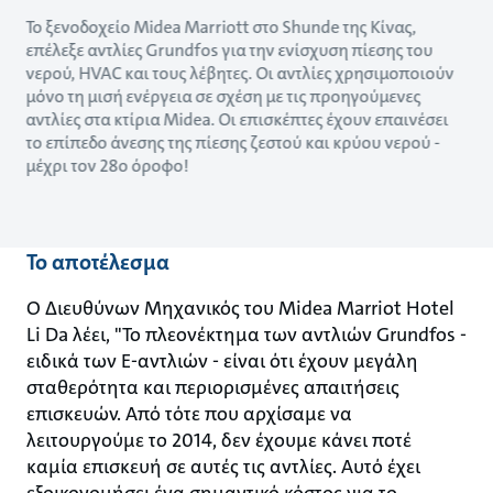
Το ξενοδοχείο Midea Marriott στο Shunde της Κίνας,
επέλεξε αντλίες Grundfos για την ενίσχυση πίεσης του
νερού, HVAC και τους λέβητες. Οι αντλίες χρησιμοποιούν
μόνο τη μισή ενέργεια σε σχέση με τις προηγούμενες
αντλίες στα κτίρια Midea. Οι επισκέπτες έχουν επαινέσει
το επίπεδο άνεσης της πίεσης ζεστού και κρύου νερού -
μέχρι τον 28ο όροφο!
Το αποτέλεσμα
Ο Διευθύνων Μηχανικός του Midea Marriot Hotel
Li Da λέει, "Το πλεονέκτημα των αντλιών Grundfos -
ειδικά των Ε-αντλιών - είναι ότι έχουν μεγάλη
σταθερότητα και περιορισμένες απαιτήσεις
επισκευών. Από τότε που αρχίσαμε να
λειτουργούμε το 2014, δεν έχουμε κάνει ποτέ
καμία επισκευή σε αυτές τις αντλίες. Αυτό έχει
εξοικονομήσει ένα σημαντικό κόστος για το