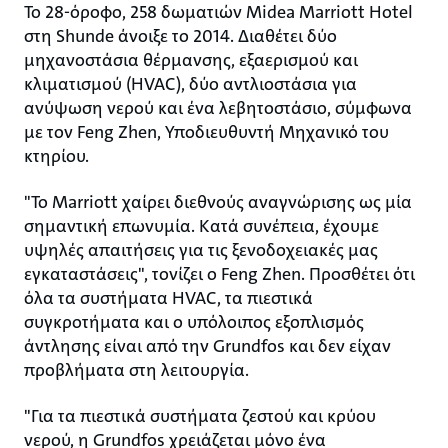
Το 28-όροφο, 258 δωματιών Midea Marriott Hotel
στη Shunde άνοιξε το 2014. Διαθέτει δύο
μηχανοστάσια θέρμανσης, εξαερισμού και
κλιματισμού (HVAC), δύο αντλιοστάσια για
ανύψωση νερού και ένα λεβητοστάσιο, σύμφωνα
με τον Feng Zhen, Υποδιευθυντή Μηχανικό του
κτηρίου.
"Το Marriott χαίρει διεθνούς αναγνώρισης ως μία
σημαντική επωνυμία. Κατά συνέπεια, έχουμε
υψηλές απαιτήσεις για τις ξενοδοχειακές μας
εγκαταστάσεις", τονίζει ο Feng Zhen. Προσθέτει ότι
όλα τα συστήματα HVAC, τα πιεστικά
συγκροτήματα και ο υπόλοιπος εξοπλισμός
άντλησης είναι από την Grundfos και δεν είχαν
προβλήματα στη λειτουργία.
"Για τα πιεστικά συστήματα ζεστού και κρύου
νερού, η Grundfos χρειάζεται μόνο ένα