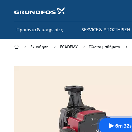
Μετάβαση
στο
κύριο
περιεχόμενο
Προϊόντα & υπηρεσίες
SERVICE & ΥΠΟΣΤΗΡΙΞΗ
Εκμάθηση
ECADEMY
Όλα τα μαθήματα
6m 32s