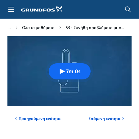
Μετάβαση
στο
κύριο
περιεχόμενο
Όλα τα μαθήματα
53 - Συνήθη προβλήματα με ο...
7m 0s
Προηγούμενη ενότητα
Επόμενη ενότητα