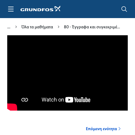
Μετάβαση
στο
κύριο
περιεχόμενο
Όλα τα μαθήματα
80 - Έγγραφα και συγκεκριμέ...
Επόμενη ενότητα